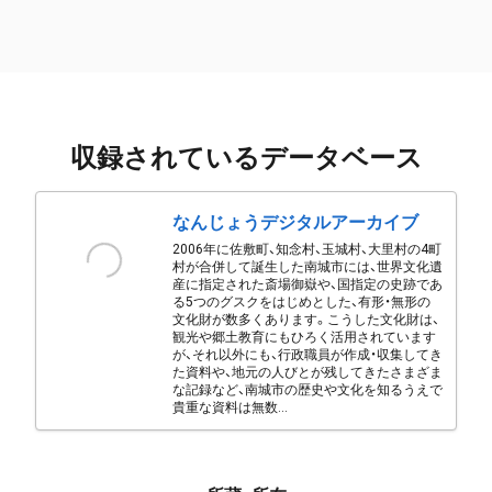
収録されているデータベース
なんじょうデジタルアーカイブ
2006年に佐敷町、知念村、玉城村、大里村の4町
村が合併して誕生した南城市には、世界文化遺
産に指定された斎場御嶽や、国指定の史跡であ
る5つのグスクをはじめとした、有形・無形の
文化財が数多くあります。こうした文化財は、
観光や郷土教育にもひろく活用されています
が、それ以外にも、行政職員が作成・収集してき
た資料や、地元の人びとが残してきたさまざま
な記録など、南城市の歴史や文化を知るうえで
貴重な資料は無数...