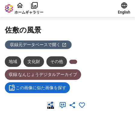
本文に飛ぶ
ホーム
ギャラリー
English
佐敷の風景
収録元データベースで開く
地域
文化財
その他
収録:なんじょうデジタルアーカイブ
この画像に似た画像を探す
メタデータ