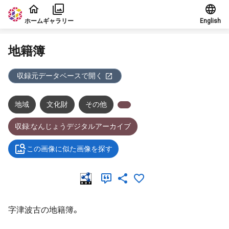
本文に飛ぶ
ホーム
ギャラリー
English
地籍簿
収録元データベースで開く
地域
文化財
その他
収録:なんじょうデジタルアーカイブ
この画像に似た画像を探す
字津波古の地籍簿。