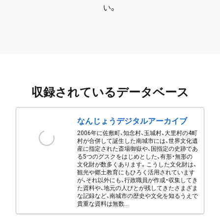
い。
収録されているデータベース
なんじょうデジタルアーカイブ
2006年に佐敷町、知念村、玉城村、大里村の4町
村が合併して誕生した南城市には、世界文化遺
産に指定された斎場御嶽や、国指定の史跡であ
る5つのグスクをはじめとした、有形・無形の
文化財が数多くあります。こうした文化財は、
観光や郷土教育にもひろく活用されています
が、それ以外にも、行政職員が作成・収集してき
た資料や、地元の人びとが残してきたさまざま
な記録など、南城市の歴史や文化を知るうえで
貴重な資料は無数...