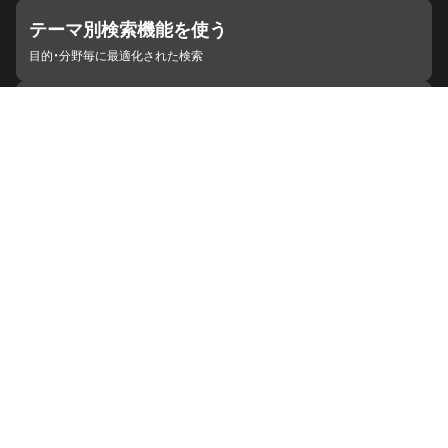
テーマ別検索機能を使う
目的・分野毎に最適化された検索
施設・機関を見つける
ジャパンサーチと連携している組織
ジャパンサーチの概要
ヘルプ
お知らせ
サイトポリシー
お問い合わせ
連携をご希望の機関の方へ
開発者の方へ
ジャパンサーチラボ
YouTube
Facebook
X
Instagram
デジタルアーカイブ推進に関する検討会