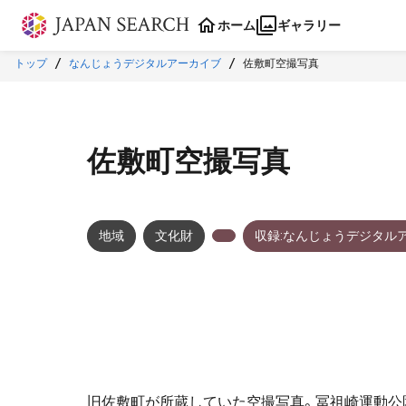
本文に飛ぶ
ホーム
ギャラリー
トップ
なんじょうデジタルアーカイブ
佐敷町空撮写真
佐敷町空撮写真
地域
文化財
収録:なんじょうデジタル
旧佐敷町が所蔵していた空撮写真。冨祖崎運動公