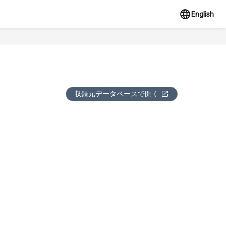
English
収録元データベースで開く