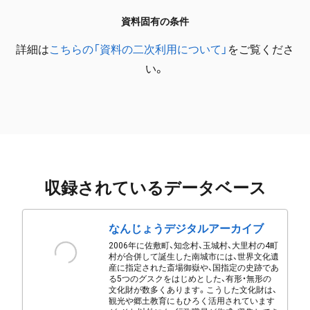
資料固有の条件
詳細は
こちらの「資料の二次利用について」
をご覧くださ
い。
収録されているデータベース
なんじょうデジタルアーカイブ
2006年に佐敷町、知念村、玉城村、大里村の4町
村が合併して誕生した南城市には、世界文化遺
産に指定された斎場御嶽や、国指定の史跡であ
る5つのグスクをはじめとした、有形・無形の
文化財が数多くあります。こうした文化財は、
観光や郷土教育にもひろく活用されています