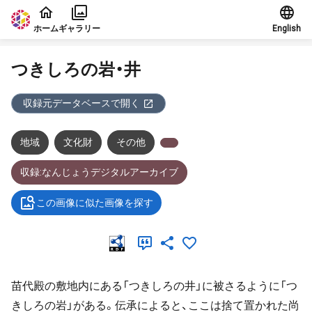
本文に飛ぶ
ホーム
ギャラリー
English
つきしろの岩・井
収録元データベースで開く
地域
文化財
その他
収録:なんじょうデジタルアーカイブ
この画像に似た画像を探す
苗代殿の敷地内にある「つきしろの井」に被さるように「つ
きしろの岩」がある。伝承によると、ここは捨て置かれた尚