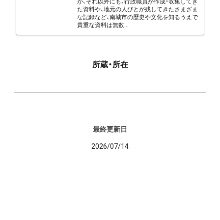
が、それ以外にも、行政職員が作成・収集してき
た資料や、地元の人びとが残してきたさまざま
な記録など、南城市の歴史や文化を知るうえで
貴重な資料は無数...
所蔵・所在
最終更新日
2026/07/14