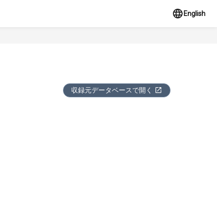
English
収録元データベースで開く