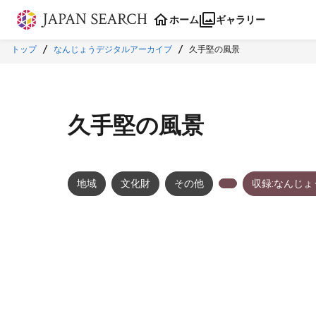
本文に飛ぶ
ホーム
ギャラリー
トップ
なんじょうデジタルアーカイブ
久手堅の風景
久手堅の風景
地域
文化財
その他
収録:なんじ
メタデータ