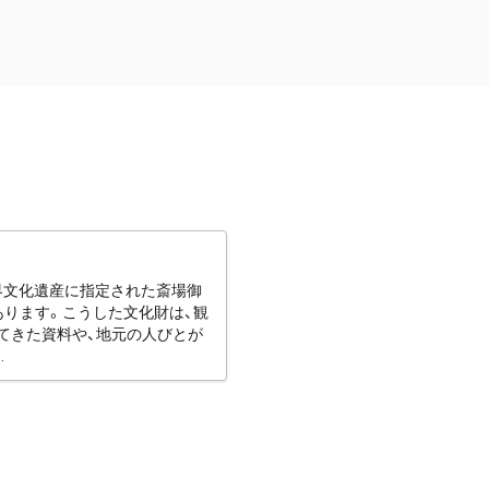
世界文化遺産に指定された斎場御
あります。こうした文化財は、観
てきた資料や、地元の人びとが
.