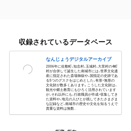
収録されているデータベース
なんじょうデジタルアーカイブ
2006年に佐敷町、知念村、玉城村、大里村の4町
村が合併して誕生した南城市には、世界文化遺
産に指定された斎場御嶽や、国指定の史跡であ
る5つのグスクをはじめとした、有形・無形の
文化財が数多くあります。こうした文化財は、
観光や郷土教育にもひろく活用されています
が、それ以外にも、行政職員が作成・収集してき
た資料や、地元の人びとが残してきたさまざま
な記録など、南城市の歴史や文化を知るうえで
貴重な資料は無数...