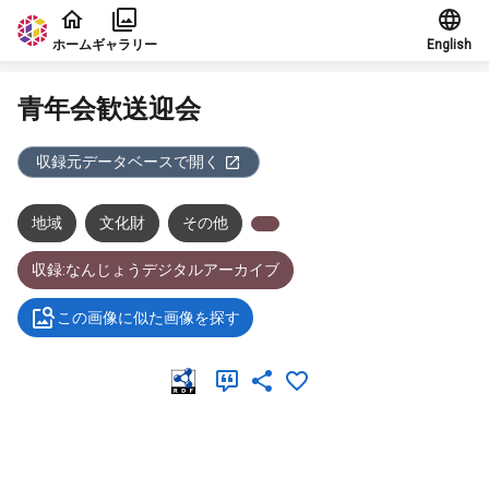
本文に飛ぶ
ホーム
ギャラリー
English
青年会歓送迎会
収録元データベースで開く
地域
文化財
その他
収録:なんじょうデジタルアーカイブ
この画像に似た画像を探す
メタデータ