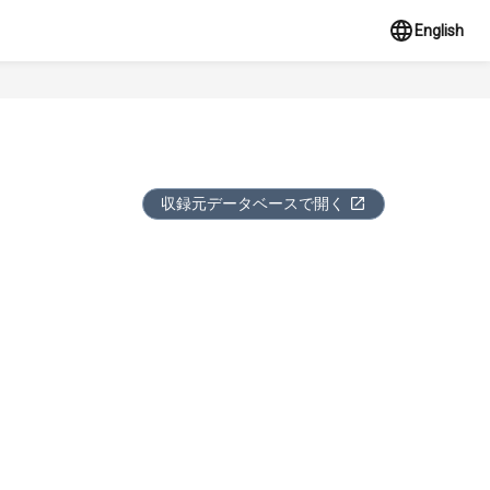
English
収録元データベースで開く