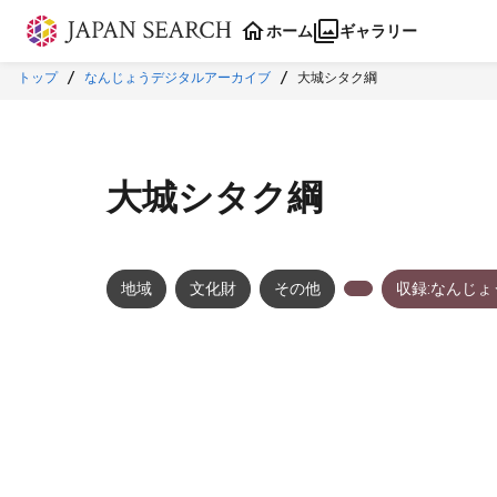
本文に飛ぶ
ホーム
ギャラリー
トップ
なんじょうデジタルアーカイブ
大城シタク綱
大城シタク綱
地域
文化財
その他
収録:なんじ
メタデータ