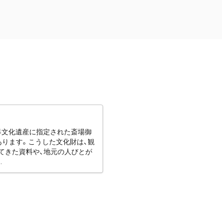
世界文化遺産に指定された斎場御
あります。こうした文化財は、観
てきた資料や、地元の人びとが
.