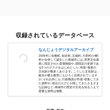
収録されているデータベース
なんじょうデジタルアーカイブ
2006年に佐敷町、知念村、玉城村、大里村の4町
村が合併して誕生した南城市には、世界文化遺
産に指定された斎場御嶽や、国指定の史跡であ
る5つのグスクをはじめとした、有形・無形の
文化財が数多くあります。こうした文化財は、
観光や郷土教育にもひろく活用されています
が、それ以外にも、行政職員が作成・収集してき
た資料や、地元の人びとが残してきたさまざま
な記録など、南城市の歴史や文化を知るうえで
貴重な資料は無数...