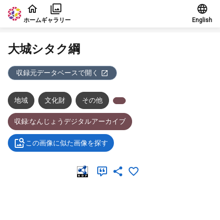
本文に飛ぶ
ホーム
ギャラリー
English
大城シタク綱
収録元データベースで開く
地域
文化財
その他
収録:なんじょうデジタルアーカイブ
この画像に似た画像を探す
メタデータ