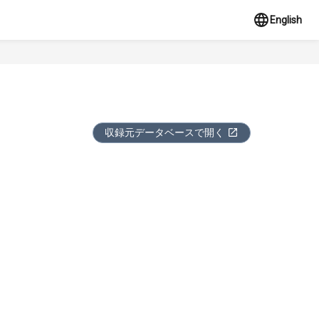
English
収録元データベースで開く