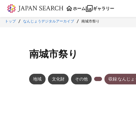
本文に飛ぶ
ホーム
ギャラリー
トップ
なんじょうデジタルアーカイブ
南城市祭り
南城市祭り
地域
文化財
その他
収録:なんじ
メタデータ