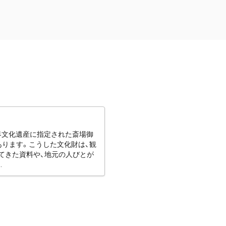
世界文化遺産に指定された斎場御
あります。こうした文化財は、観
てきた資料や、地元の人びとが
.