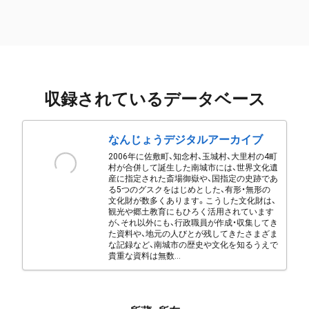
収録されているデータベース
なんじょうデジタルアーカイブ
2006年に佐敷町、知念村、玉城村、大里村の4町
村が合併して誕生した南城市には、世界文化遺
産に指定された斎場御嶽や、国指定の史跡であ
る5つのグスクをはじめとした、有形・無形の
文化財が数多くあります。こうした文化財は、
観光や郷土教育にもひろく活用されています
が、それ以外にも、行政職員が作成・収集してき
た資料や、地元の人びとが残してきたさまざま
な記録など、南城市の歴史や文化を知るうえで
貴重な資料は無数...