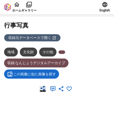
本文に飛ぶ
ホーム
ギャラリー
English
行事写真
収録元データベースで開く
地域
文化財
その他
収録:なんじょうデジタルアーカイブ
この画像に似た画像を探す
メタデータ