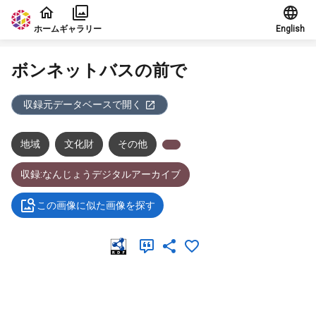
本文に飛ぶ
ホーム
ギャラリー
English
ボンネットバスの前で
収録元データベースで開く
地域
文化財
その他
収録:なんじょうデジタルアーカイブ
この画像に似た画像を探す
メタデータ