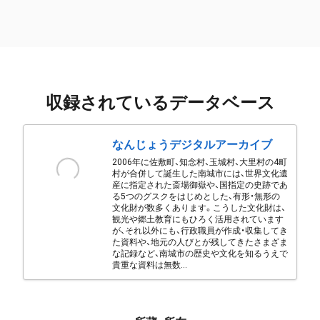
収録されているデータベース
なんじょうデジタルアーカイブ
2006年に佐敷町、知念村、玉城村、大里村の4町
村が合併して誕生した南城市には、世界文化遺
産に指定された斎場御嶽や、国指定の史跡であ
る5つのグスクをはじめとした、有形・無形の
文化財が数多くあります。こうした文化財は、
観光や郷土教育にもひろく活用されています
が、それ以外にも、行政職員が作成・収集してき
た資料や、地元の人びとが残してきたさまざま
な記録など、南城市の歴史や文化を知るうえで
貴重な資料は無数...