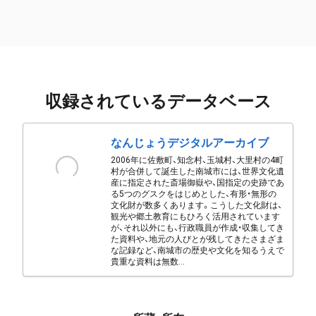
収録されているデータベース
なんじょうデジタルアーカイブ
2006年に佐敷町、知念村、玉城村、大里村の4町
村が合併して誕生した南城市には、世界文化遺
産に指定された斎場御嶽や、国指定の史跡であ
る5つのグスクをはじめとした、有形・無形の
文化財が数多くあります。こうした文化財は、
観光や郷土教育にもひろく活用されています
が、それ以外にも、行政職員が作成・収集してき
た資料や、地元の人びとが残してきたさまざま
な記録など、南城市の歴史や文化を知るうえで
貴重な資料は無数...