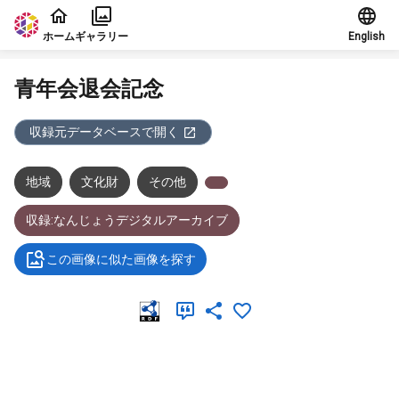
本文に飛ぶ
ホーム
ギャラリー
English
青年会退会記念
収録元データベースで開く
地域
文化財
その他
収録:なんじょうデジタルアーカイブ
この画像に似た画像を探す
メタデータ