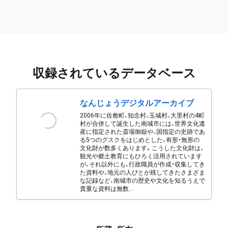
収録されているデータベース
なんじょうデジタルアーカイブ
2006年に佐敷町、知念村、玉城村、大里村の4町
村が合併して誕生した南城市には、世界文化遺
産に指定された斎場御嶽や、国指定の史跡であ
る5つのグスクをはじめとした、有形・無形の
文化財が数多くあります。こうした文化財は、
観光や郷土教育にもひろく活用されています
が、それ以外にも、行政職員が作成・収集してき
た資料や、地元の人びとが残してきたさまざま
な記録など、南城市の歴史や文化を知るうえで
貴重な資料は無数...