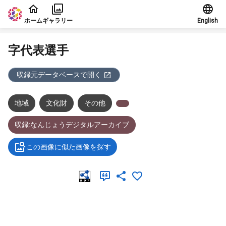
本文に飛ぶ
ホーム
ギャラリー
English
字代表選手
収録元データベースで開く
地域
文化財
その他
収録:なんじょうデジタルアーカイブ
この画像に似た画像を探す
メタデータ