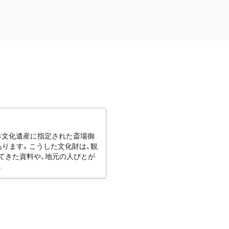
世界文化遺産に指定された斎場御
あります。こうした文化財は、観
てきた資料や、地元の人びとが
.