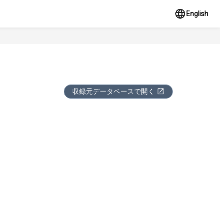
English
収録元データベースで開く