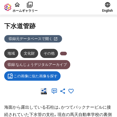
本文に飛ぶ
ホーム
ギャラリー
English
下水道管跡
収録元データベースで開く
地域
文化財
その他
収録:なんじょうデジタルアーカイブ
この画像に似た画像を探す
海面から露出している石柱は、かつてバックナービルに接
続されていた下水管の支柱。現在の馬天自動車学校の裏側