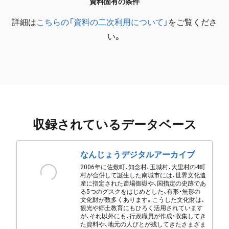
資料固有の条件
詳細は
こちらの「資料の二次利用について」
をご覧くださ
い。
収録されているデータベース
なんじょうデジタルアーカイブ
2006年に佐敷町、知念村、玉城村、大里村の4町
村が合併して誕生した南城市には、世界文化遺
産に指定された斎場御嶽や、国指定の史跡であ
る5つのグスクをはじめとした、有形・無形の
文化財が数多くあります。こうした文化財は、
観光や郷土教育にもひろく活用されています
が、それ以外にも、行政職員が作成・収集してき
た資料や、地元の人びとが残してきたさまざま