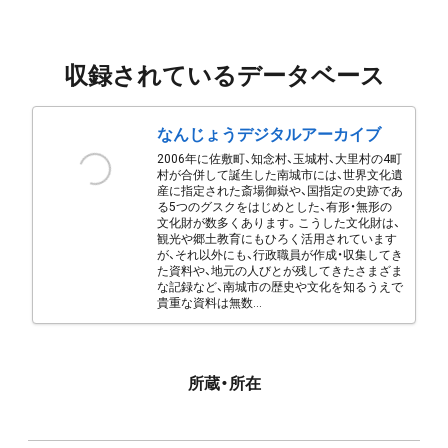
収録されているデータベース
なんじょうデジタルアーカイブ
2006年に佐敷町、知念村、玉城村、大里村の4町
村が合併して誕生した南城市には、世界文化遺
産に指定された斎場御嶽や、国指定の史跡であ
る5つのグスクをはじめとした、有形・無形の
文化財が数多くあります。こうした文化財は、
観光や郷土教育にもひろく活用されています
が、それ以外にも、行政職員が作成・収集してき
た資料や、地元の人びとが残してきたさまざま
な記録など、南城市の歴史や文化を知るうえで
貴重な資料は無数...
所蔵・所在