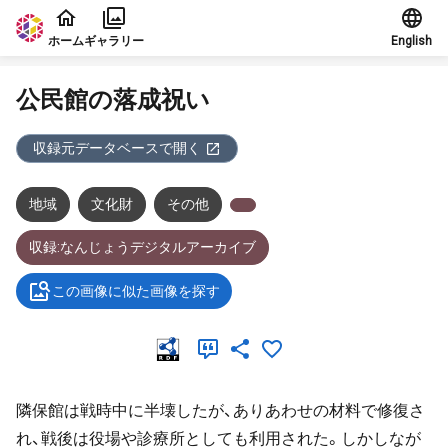
本文に飛ぶ
ホーム
ギャラリー
English
公民館の落成祝い
収録元データベースで開く
地域
文化財
その他
収録:なんじょうデジタルアーカイブ
この画像に似た画像を探す
隣保館は戦時中に半壊したが、ありあわせの材料で修復さ
れ、戦後は役場や診療所としても利用された。しかしなが