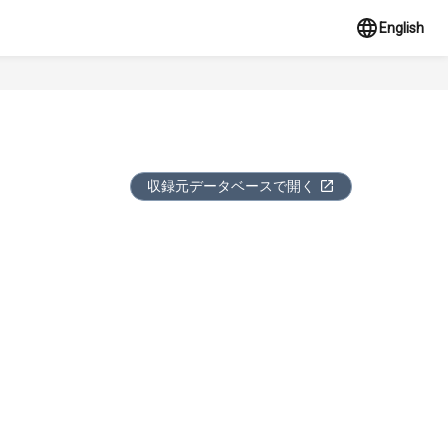
English
収録元データベースで開く