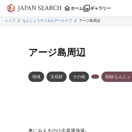
本文に飛ぶ
ホーム
ギャラリー
トップ
なんじょうデジタルアーカイブ
アージ島周辺
アージ島周辺
地域
文化財
その他
収録:なんじ
奥にみえるのは志喜屋漁港。