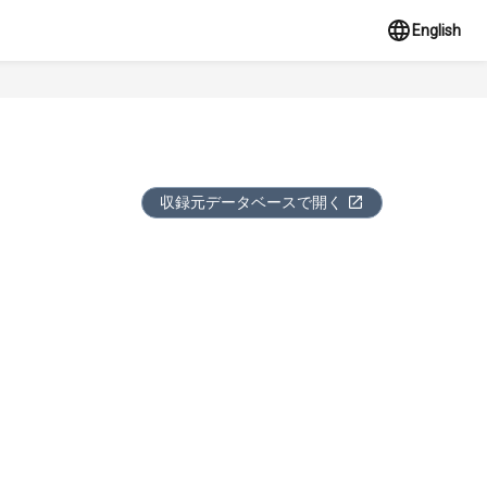
English
収録元データベースで開く