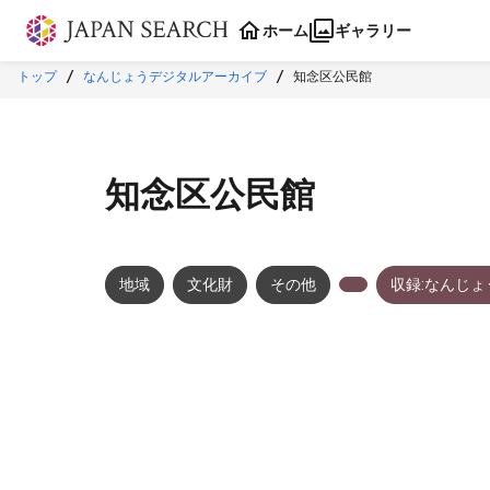
本文に飛ぶ
ホーム
ギャラリー
トップ
なんじょうデジタルアーカイブ
知念区公民館
知念区公民館
地域
文化財
その他
収録:なんじ
メタデータ