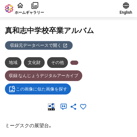
本文に飛ぶ
ホーム
ギャラリー
English
真和志中学校卒業アルバム
収録元データベースで開く
地域
文化財
その他
収録:なんじょうデジタルアーカイブ
この画像に似た画像を探す
ミーグスクの展望台。