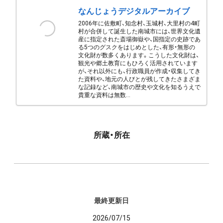
なんじょうデジタルアーカイブ
2006年に佐敷町、知念村、玉城村、大里村の4町
村が合併して誕生した南城市には、世界文化遺
産に指定された斎場御嶽や、国指定の史跡であ
る5つのグスクをはじめとした、有形・無形の
文化財が数多くあります。こうした文化財は、
観光や郷土教育にもひろく活用されています
が、それ以外にも、行政職員が作成・収集してき
た資料や、地元の人びとが残してきたさまざま
な記録など、南城市の歴史や文化を知るうえで
貴重な資料は無数...
所蔵・所在
最終更新日
2026/07/15