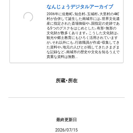
なんじょうデジタルアーカイブ
2006年に佐敷町、知念村、玉城村、大里村の4町
村が合併して誕生した南城市には、世界文化遺
産に指定された斎場御嶽や、国指定の史跡であ
る5つのグスクをはじめとした、有形・無形の
文化財が数多くあります。こうした文化財は、
観光や郷土教育にもひろく活用されています
が、それ以外にも、行政職員が作成・収集してき
た資料や、地元の人びとが残してきたさまざま
な記録など、南城市の歴史や文化を知るうえで
貴重な資料は無数...
所蔵・所在
最終更新日
2026/07/15