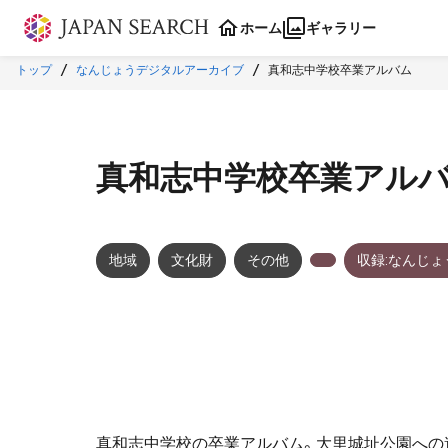
本文に飛ぶ
ホーム
ギャラリー
トップ
なんじょうデジタルアーカイブ
真和志中学校卒業アルバム
真和志中学校卒業アル
地域
文化財
その他
収録:なんじ
真和志中学校の卒業アルバム。大里城址公園への