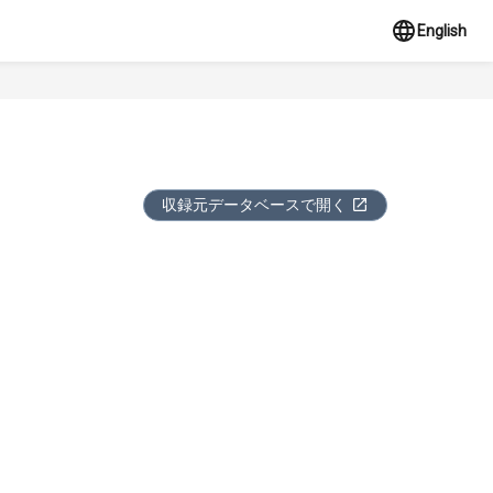
English
収録元データベースで開く