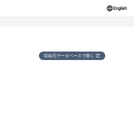
English
収録元データベースで開く