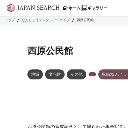
本文に飛ぶ
ホーム
ギャラリー
トップ
なんじょうデジタルアーカイブ
西原公民館
西原公民館
地域
文化財
その他
収録:なんじ
西原公民館の落成記念として撮られた集合写真。