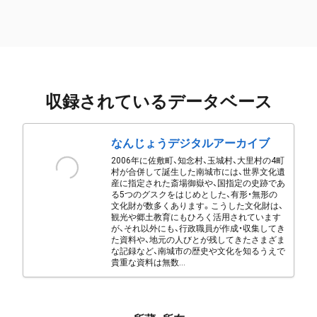
収録されているデータベース
なんじょうデジタルアーカイブ
2006年に佐敷町、知念村、玉城村、大里村の4町
村が合併して誕生した南城市には、世界文化遺
産に指定された斎場御嶽や、国指定の史跡であ
る5つのグスクをはじめとした、有形・無形の
文化財が数多くあります。こうした文化財は、
観光や郷土教育にもひろく活用されています
が、それ以外にも、行政職員が作成・収集してき
た資料や、地元の人びとが残してきたさまざま
な記録など、南城市の歴史や文化を知るうえで
貴重な資料は無数...