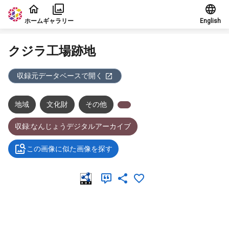
本文に飛ぶ
ホーム
ギャラリー
English
クジラ工場跡地
収録元データベースで開く
地域
文化財
その他
収録:なんじょうデジタルアーカイブ
この画像に似た画像を探す
メタデータ