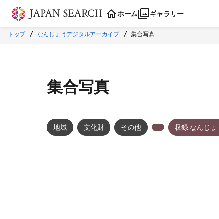
本文に飛ぶ
ホーム
ギャラリー
トップ
なんじょうデジタルアーカイブ
集合写真
集合写真
地域
文化財
その他
収録:なんじ
メタデータ