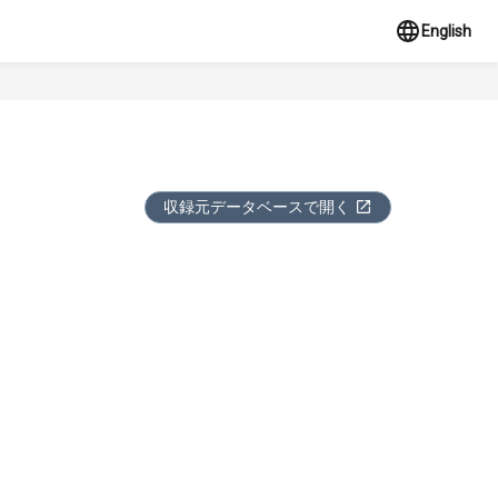
English
収録元データベースで開く