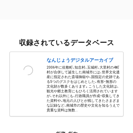
収録されているデータベース
なんじょうデジタルアーカイブ
2006年に佐敷町、知念村、玉城村、大里村の4町
村が合併して誕生した南城市には、世界文化遺
産に指定された斎場御嶽や、国指定の史跡であ
る5つのグスクをはじめとした、有形・無形の
文化財が数多くあります。こうした文化財は、
観光や郷土教育にもひろく活用されています
が、それ以外にも、行政職員が作成・収集してき
た資料や、地元の人びとが残してきたさまざま
な記録など、南城市の歴史や文化を知るうえで
貴重な資料は無数...