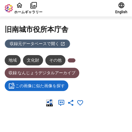
本文に飛ぶ
ホーム
ギャラリー
English
旧南城市役所本庁舎
収録元データベースで開く
地域
文化財
その他
収録:なんじょうデジタルアーカイブ
この画像に似た画像を探す
メタデータ