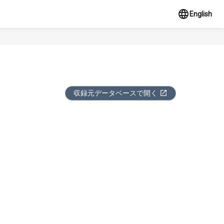
English
収録元データベースで開く