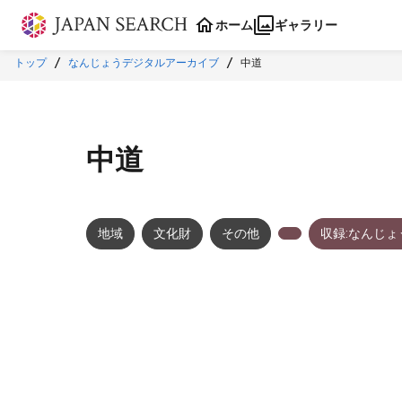
本文に飛ぶ
ホーム
ギャラリー
トップ
なんじょうデジタルアーカイブ
中道
中道
地域
文化財
その他
収録:なんじ
メタデータ