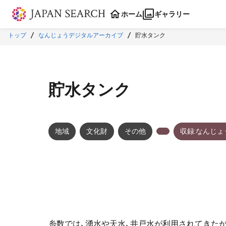
本文に飛ぶ
ホーム
ギャラリー
トップ
なんじょうデジタルアーカイブ
貯水タンク
貯水タンク
地域
文化財
その他
収録:なんじ
糸数では、湧水や天水、井戸水が利用されてきた