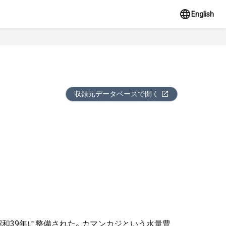
English
収録元データベースで開く
和39年に整備された。カマンカジという水量豊