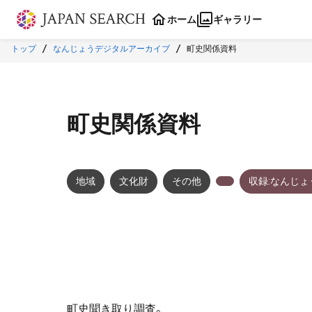
本文に飛ぶ
ホーム
ギャラリー
トップ
なんじょうデジタルアーカイブ
町史関係資料
町史関係資料
地域
文化財
その他
収録:なんじ
町史聞き取り調査。