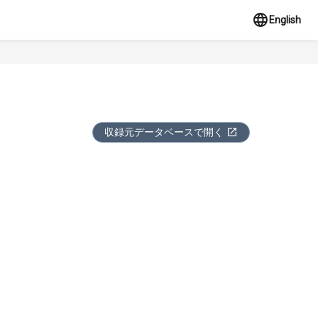
English
収録元データベースで開く