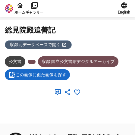
本文に飛ぶ
ホーム
ギャラリー
English
総見院殿追善記
収録元データベースで開く
公文書
収録:国立公文書館デジタルアーカイブ
この画像に似た画像を探す
メタデータ