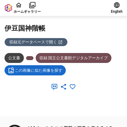
本文に飛ぶ
ホーム
ギャラリー
English
伊豆国神階帳
収録元データベースで開く
公文書
収録:国立公文書館デジタルアーカイブ
この画像に似た画像を探す
メタデータ