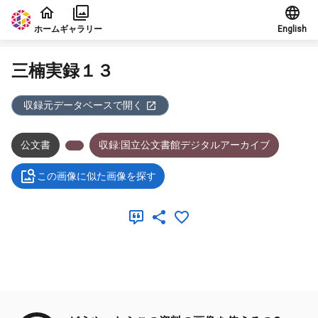
本文に飛ぶ
ホーム
ギャラリー
English
三楠実録１３
収録元データベースで開く
公文書
収録:国立公文書館デジタルアーカイブ
この画像に似た画像を探す
メタデータ