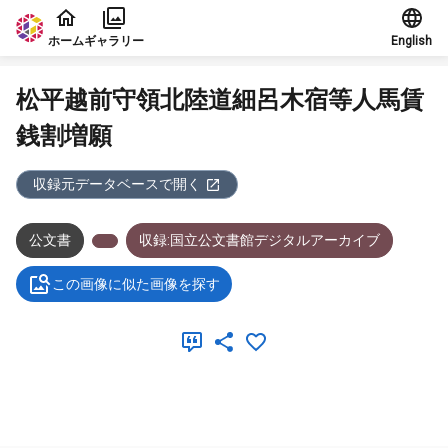
本文に飛ぶ
ホーム
ギャラリー
English
松平越前守領北陸道細呂木宿等人馬賃
銭割増願
収録元データベースで開く
公文書
収録:国立公文書館デジタルアーカイブ
この画像に似た画像を探す
メタデータ