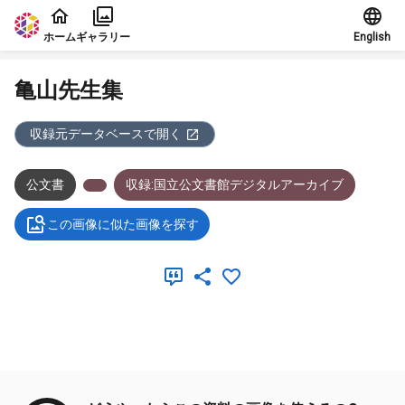
本文に飛ぶ
ホーム
ギャラリー
English
亀山先生集
収録元データベースで開く
公文書
収録:国立公文書館デジタルアーカイブ
この画像に似た画像を探す
メタデータ