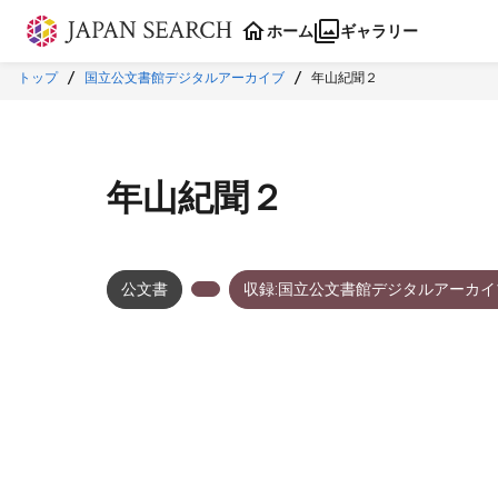
本文に飛ぶ
ホーム
ギャラリー
トップ
国立公文書館デジタルアーカイブ
年山紀聞２
年山紀聞２
公文書
収録:国立公文書館デジタルアーカイ
メタデータ