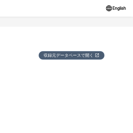
English
収録元データベースで開く