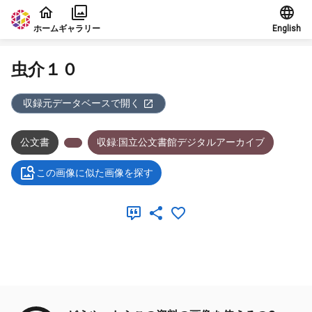
本文に飛ぶ
ホーム
ギャラリー
English
虫介１０
収録元データベースで開く
公文書
収録:国立公文書館デジタルアーカイブ
この画像に似た画像を探す
メタデータ