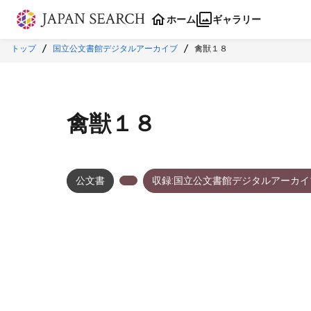
本文に飛ぶ
ホーム
ギャラリー
トップ
国立公文書館デジタルアーカイブ
禽獣１８
禽獣１８
公文書
収録:国立公文書館デジタルアーカイ
メタデータ