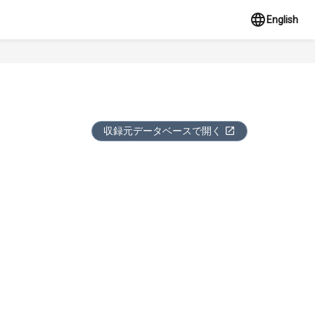
English
収録元データベースで開く