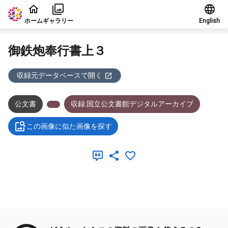
本文に飛ぶ
ホーム
ギャラリー
English
御鉄炮奉行書上３
収録元データベースで開く
公文書
収録:国立公文書館デジタルアーカイブ
この画像に似た画像を探す
メタデータ