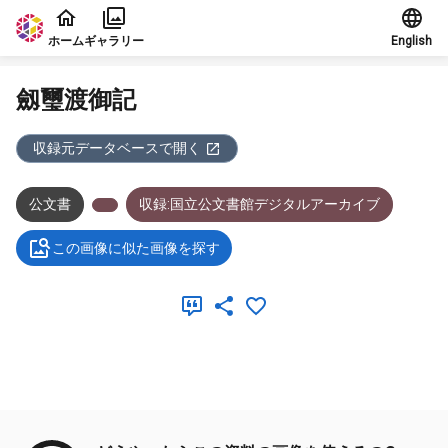
本文に飛ぶ
ホーム
ギャラリー
English
劔璽渡御記
収録元データベースで開く
公文書
収録:国立公文書館デジタルアーカイブ
この画像に似た画像を探す
メタデータ