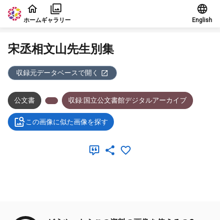
本文に飛ぶ
ホーム
ギャラリー
English
宋丞相文山先生別集
収録元データベースで開く
公文書
収録:国立公文書館デジタルアーカイブ
この画像に似た画像を探す
メタデータ