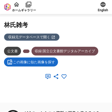
本文に飛ぶ
ホーム
ギャラリー
English
林氏雑考
収録元データベースで開く
公文書
収録:国立公文書館デジタルアーカイブ
この画像に似た画像を探す
メタデータ