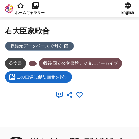
本文に飛ぶ
ホーム
ギャラリー
English
右大臣家歌合
収録元データベースで開く
公文書
収録:国立公文書館デジタルアーカイブ
この画像に似た画像を探す
メタデータ