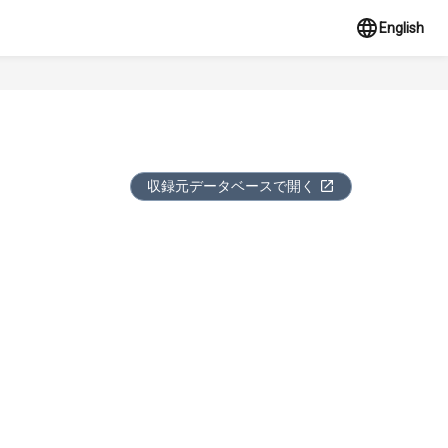
English
収録元データベースで開く