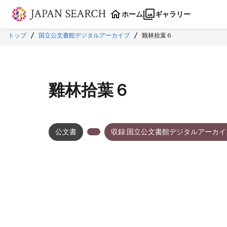
本文に飛ぶ
ホーム
ギャラリー
トップ
国立公文書館デジタルアーカイブ
雞林拾葉６
雞林拾葉６
公文書
収録:国立公文書館デジタルアーカイ
メタデータ