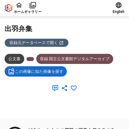
本文に飛ぶ
ホーム
ギャラリー
English
出羽弁集
収録元データベースで開く
公文書
収録:国立公文書館デジタルアーカイブ
この画像に似た画像を探す
メタデータ