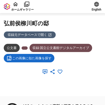
本文に飛ぶ
ホーム
ギャラリー
English
弘前侯柳川町の邸
収録元データベースで開く
公文書
収録:国立公文書館デジタルアーカイブ
この画像に似た画像を探す
メタデータ