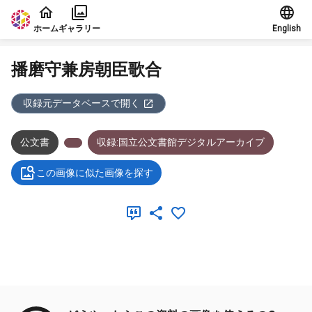
本文に飛ぶ
ホーム
ギャラリー
English
播磨守兼房朝臣歌合
収録元データベースで開く
公文書
収録:国立公文書館デジタルアーカイブ
この画像に似た画像を探す
メタデータ