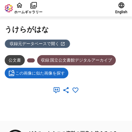
本文に飛ぶ
ホーム
ギャラリー
English
うけらがはな
収録元データベースで開く
公文書
収録:国立公文書館デジタルアーカイブ
この画像に似た画像を探す
メタデータ