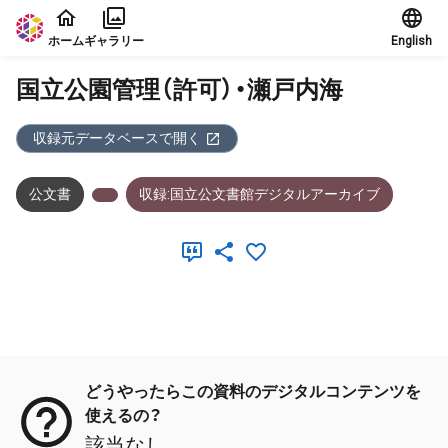
本文に飛ぶ
ホーム
ギャラリー
English
国立公園管理（許可）・瀬戸内海
収録元データベースで開く
公文書
収録:国立公文書館デジタルアーカイブ
メタデータ
どうやったらこの資料のデジタルコンテンツを
使えるの？
該当なし