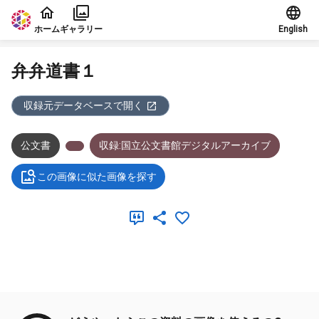
本文に飛ぶ
ホーム
ギャラリー
English
弁弁道書１
収録元データベースで開く
公文書
収録:国立公文書館デジタルアーカイブ
この画像に似た画像を探す
メタデータ