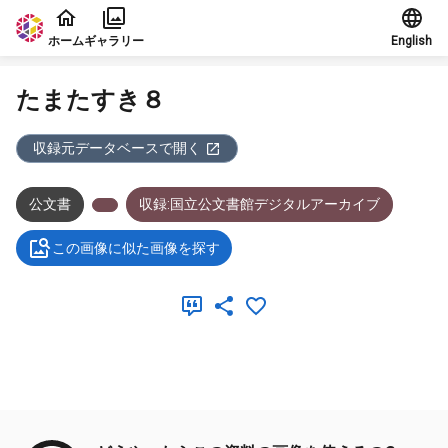
本文に飛ぶ
ホーム
ギャラリー
English
たまたすき８
収録元データベースで開く
公文書
収録:国立公文書館デジタルアーカイブ
この画像に似た画像を探す
メタデータ