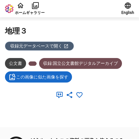
本文に飛ぶ
ホーム
ギャラリー
English
地理３
収録元データベースで開く
公文書
収録:国立公文書館デジタルアーカイブ
この画像に似た画像を探す
メタデータ